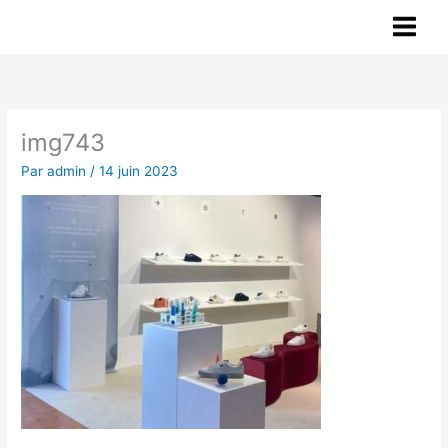
Aller
au
contenu
img743
Par
admin
/
14 juin 2023