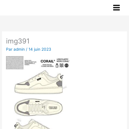
Aller
au
contenu
img391
Par
admin
/
14 juin 2023