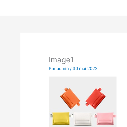
Aller
au
contenu
Image1
Par
admin
/
30 mai 2022