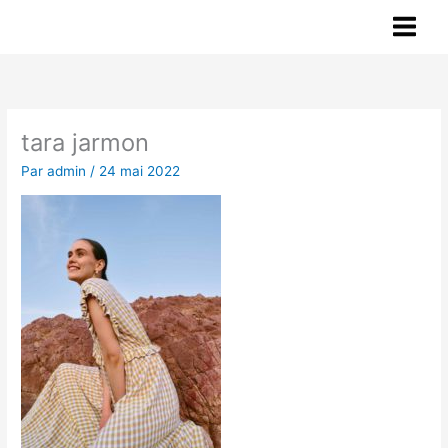
Aller
au
contenu
tara jarmon
Par
admin
/
24 mai 2022