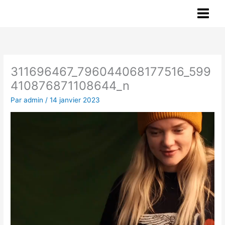
Aller
au
contenu
311696467_796044068177516_599
410876871108644_n
Par
admin
/
14 janvier 2023
Lecteur
vidéo